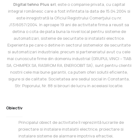
Digital tehno Plus srl
, este o companie privata, cu capital
integral românesc care a fost infiintata la data de 15.04.2004 si
este inregistrată la Oficiul Registrului Comerţului cu nr.
J13/6057/2004. In aproape 19 ani de activitate firma a reusit sa
detina o cota de piata buna la nivel local pentru sisteme de
automatizari, sisteme de securitate si instalatii electrice.
Experienta pe care o detine in sectorul sistemelor de securitate
si automatizari industriale, precum si parteneriatul avut cu cele
mai cunoscute firme din domeniu industrial (GRUPUL VINCI – TIAB
SA, CHIMPEX SA, RASIROM RA, ENERGOBIT SA), sunt pentru clientii
nostrii cele mai bune garantii, ca putem oferi solutii eficiente,
sigure si de calitate. Societatea are sediul social in Constanta,
Str. Poporului, Nr. 88 si birouri de lucru in aceeiasi locatie.
Obiectiv
Principalul obiect de activitate îl reprezintă lucrarile de
proiectare si instalare instalatii electrice, proiectare si
instalare sisteme de alarmare impotriva efractiei,