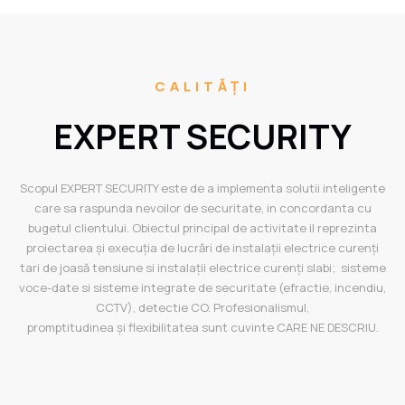
CALITĂȚI
EXPERT SECURITY
Scopul EXPERT SECURITY este de a implementa solutii inteligente
care sa raspunda nevoilor de securitate, in concordanta cu
bugetul clientului. Obiectul principal de activitate il reprezinta
proiectarea și execuția de lucrări de instalații electrice curenți
tari de joasă tensiune si instalații electrice curenți slabi; sisteme
voce-date si sisteme integrate de securitate (efractie, incendiu,
CCTV), detectie CO. Profesionalismul,
promptitudinea
și
flexibilitatea
sunt
cuvinte
CARE NE DESCRIU.