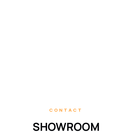
Portofoliul de lucrari
demonstreaza inalta calificare, experienta si
seriozitatea angajatilor, precum si preocuparea permanenta pentru
calitatea si diversitatea lucrarilor, echipamente performante
specifice lucrarilor de reparatii.
CONTACT
SHOWROOM